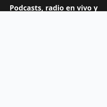
Podcasts, radio en vivo y
contenido original en
Convoy
Convoy es una plataforma de audio donde puedes
escuchar podcasts originales, contenido exclusivo y
transmisión en vivo las 24 horas. Descubre nuevas
historias, análisis, entrevistas y programas únicos en
un solo lugar.
Explorar todos los podcasts
Escuchar en vivo
PODCASTS ORIGINALES